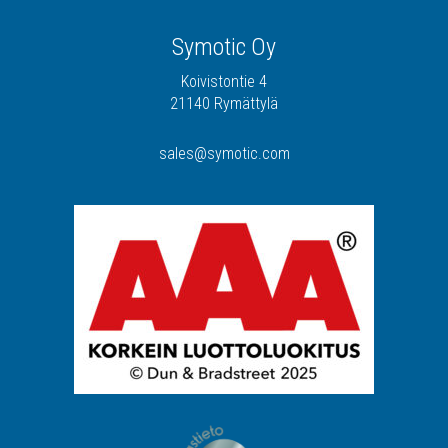
Symotic Oy
Koivistontie 4
21140 Rymättylä
sales@symotic.com