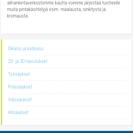
alihankintaverkostomme kautta voimme järjestää tuotteelle
muita pintakäsittelyjä esim. maalausta, sinkitystä ja
kromausta.
Oikaisu ja katkaisu
2D- ja 3D-taivutukset
Tyssäykset
Prässäykset
Valssaukset
Hitsaukset