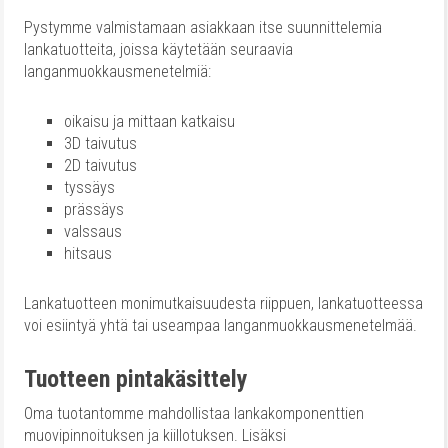
Pystymme valmistamaan asiakkaan itse suunnittelemia
lankatuotteita, joissa käytetään seuraavia
langanmuokkausmenetelmiä:
oikaisu ja mittaan katkaisu
3D taivutus
2D taivutus
tyssäys
prässäys
valssaus
hitsaus
Lankatuotteen monimutkaisuudesta riippuen, lankatuotteessa
voi esiintyä yhtä tai useampaa langanmuokkausmenetelmää.
Tuotteen pintakäsittely
Oma tuotantomme mahdollistaa lankakomponenttien
muovipinnoituksen ja kiillotuksen. Lisäksi