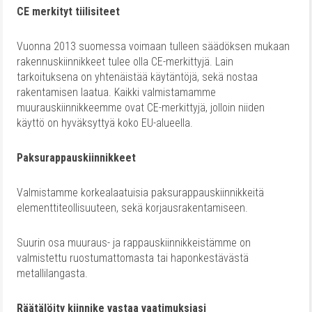
CE merkityt tiilisiteet
Vuonna 2013 suomessa voimaan tulleen säädöksen mukaan
rakennuskiinnikkeet tulee olla CE-merkittyjä. Lain
tarkoituksena on yhtenäistää käytäntöjä, sekä nostaa
rakentamisen laatua. Kaikki valmistamamme
muurauskiinnikkeemme ovat CE-merkittyjä, jolloin niiden
käyttö on hyväksyttyä koko EU-alueella.
Paksurappauskiinnikkeet
Valmistamme korkealaatuisia paksurappauskiinnikkeitä
elementtiteollisuuteen, sekä korjausrakentamiseen.
Suurin osa muuraus- ja rappauskiinnikkeistämme on
valmistettu ruostumattomasta tai haponkestävästä
metallilangasta.
Räätälöity kiinnike vastaa vaatimuksiasi