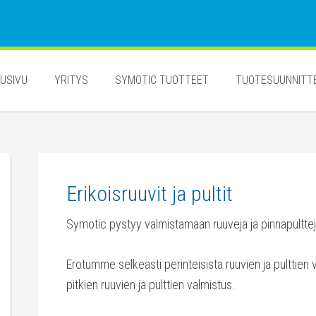
USIVU
YRITYS
SYMOTIC TUOTTEET
TUOTESUUNNITT
Erikoisruuvit ja pultit
Symotic pystyy valmistamaan ruuveja ja pinnapultt
Erotumme selkeästi perinteisistä ruuvien ja pulttien v
pitkien ruuvien ja pulttien valmistus.