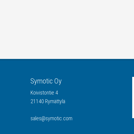
Symotic Oy
Koivistontie 4
21140 Rymättylä
sales@symotic.com