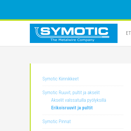
ET
Symotic Kiinnikkeet
Symotic Ruuvit, pultit ja akselit
Akselit valssatuilla pyölyksillä
Erikoisruuvit ja pultit
Symotic Pinnat