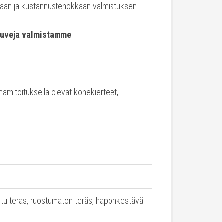
an ja kustannustehokkaan valmistuksen.
 ruuveja valmistamme
mamitoituksella olevat konekierteet,
oitu teräs, ruostumaton teräs, haponkestävä