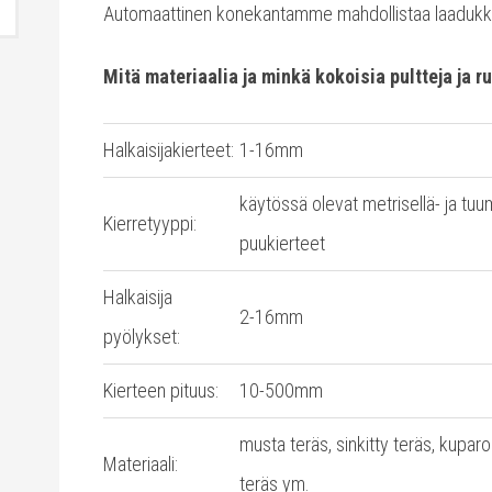
Automaattinen konekantamme mahdollistaa laadukka
Mitä materiaalia ja minkä kokoisia pultteja ja
Halkaisijakierteet:
1-16mm
käytössä olevat metrisellä- ja tuu
Kierretyyppi:
puukierteet
Halkaisija
2-16mm
pyölykset:
Kierteen pituus:
10-500mm
musta teräs, sinkitty teräs, kupar
Materiaali:
teräs ym.